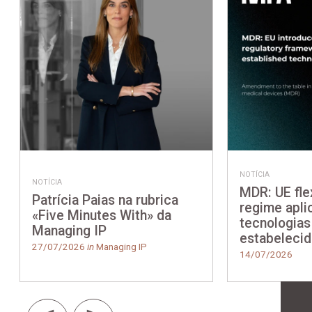
NOTÍCIA
NOTÍCIA
MDR: UE flex
Patrícia Paias na rubrica
regime apli
«Five Minutes With» da
tecnologias
Managing IP
estabeleci
27/07/2026
in
Managing IP
14/07/2026