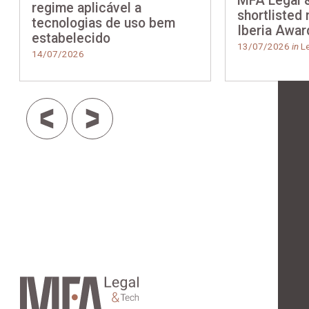
MFA Legal 
regime aplicável a
shortlisted
tecnologias de uso bem
Iberia Awar
estabelecido
13/07/2026
in
Le
14/07/2026