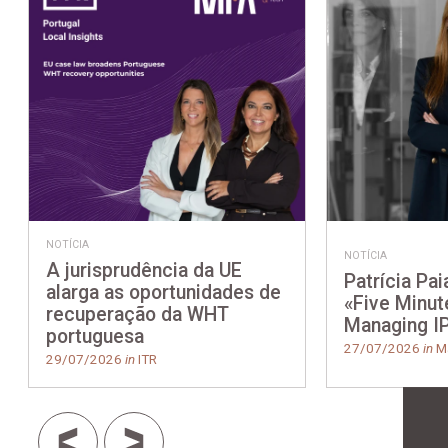
NOTÍCIA
NOTÍCIA
A jurisprudência da UE
Patrícia Pai
alarga as oportunidades de
«Five Minut
recuperação da WHT
Managing I
portuguesa
27/07/2026
in
Ma
29/07/2026
in
ITR