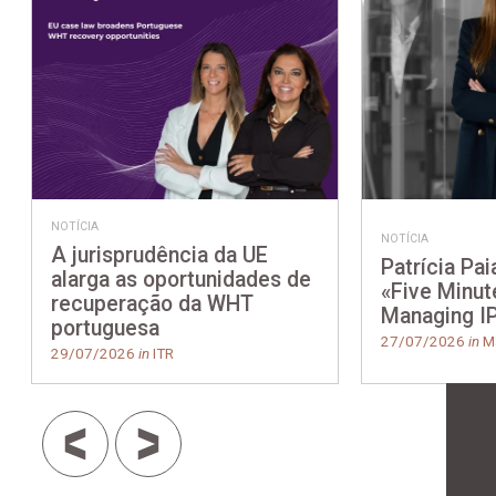
NOTÍCIA
NOTÍCIA
A jurisprudência da UE
Patrícia Pai
alarga as oportunidades de
«Five Minut
recuperação da WHT
Managing I
portuguesa
27/07/2026
in
Ma
29/07/2026
in
ITR