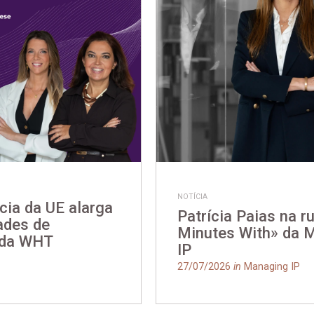
NOTÍCIA
cia da UE alarga
Patrícia Paias na r
ades de
Minutes With» da 
 da WHT
IP
27/07/2026
in
Managing IP