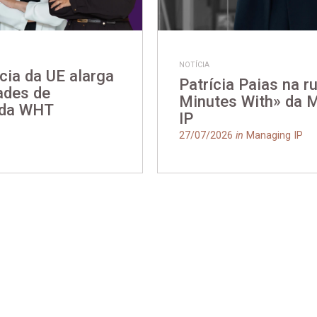
NOTÍCIA
cia da UE alarga
Patrícia Paias na r
ades de
Minutes With» da 
 da WHT
IP
27/07/2026
in
Managing IP