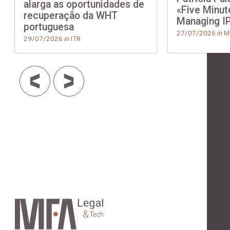
alarga as oportunidades de
«Five Minut
recuperação da WHT
Managing I
portuguesa
27/07/2026
in
Ma
29/07/2026
in
ITR