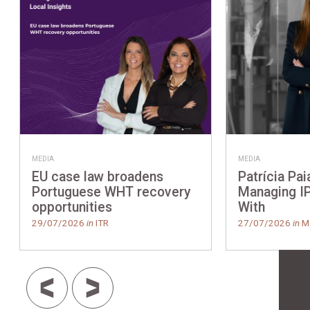
MEDIA
MEDIA
EU case law broadens
Patrícia Pai
Portuguese WHT recovery
Managing IP
opportunities
With
29/07/2026
in
ITR
27/07/2026
in
Ma